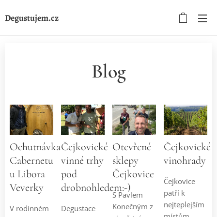
Degustujem.cz
Blog
Ochutnávka
Čejkovické
Otevřené
Čejkovické
Cabernetu
vinné trhy
sklepy
vinohrady
u Libora
pod
Čejkovice
Čejkovice
Veverky
drobnohledem:-)
patří k
S Pavlem
nejteplejším
Konečným z
V rodinném
Degustace
místům